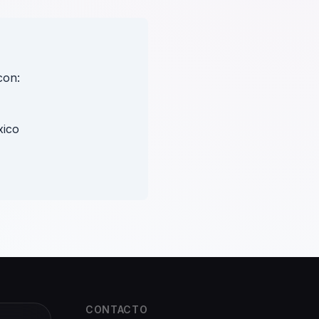
con:
xico
CONTACTO